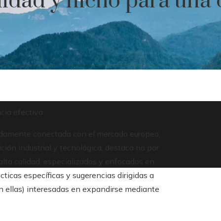
alidad y nicho para un
cia efectiva
ndamente conectada con el mercado europeo;
ción industrial y tecnológica, destaca no por
alta calidad, especializados y enfocados en
cticas específicas y sugerencias dirigidas a
n ellas) interesadas en expandirse mediante