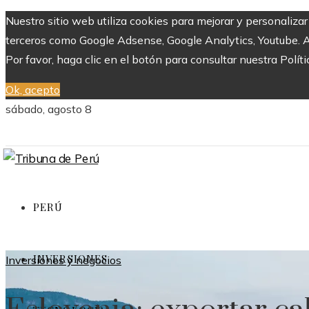
Nuestro sitio web utiliza cookies para mejorar y personaliza
terceros como Google Adsense, Google Analytics, Youtube. Al 
Por favor, haga clic en el botón para consultar nuestra Políti
Ok, acepto
sábado, agosto 8
PERÚ
INVERSIONES
Inversiones y negocios