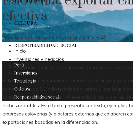
Eslovenia: exportar c
TECNOLOGÍA
efectiva
CULTURA
Francisco Alteiro
Hace 3 meses
Hace 3 meses
47
RESPONSABILIDAD SOCIAL
Inicio
Inversiones y negocios
Perú
Eslovenia: exportar calidad y nicho para una competen
Inversiones
Eslovenia es una economía de tamaño reducido pero profu
Tecnología
Cultura
con alrededor de 2,1 millones de habitantes y una larga tradi
Responsabilidad social
competir en precios sino por ofrecer soluciones y bienes de 
nichos rentables. Este texto presenta contexto, ejemplos, tá
empresas eslovenas (y a actores externos que colaboren co
exportaciones basadas en la diferenciación.