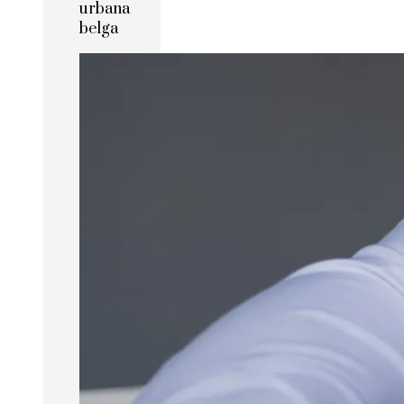
urbana
belga