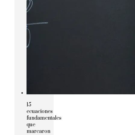
15
ecuaciones
fundamentales
que
marcaron