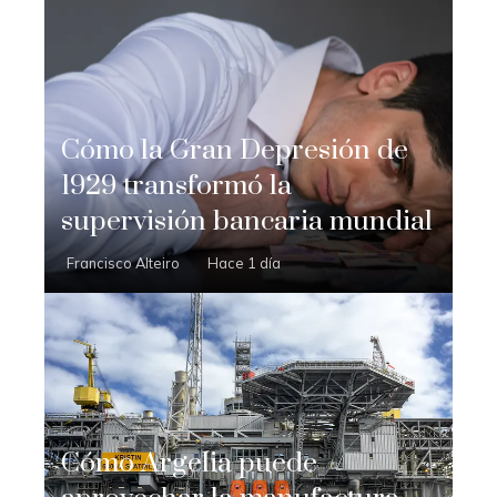
Cómo la Gran Depresión de
1929 transformó la
supervisión bancaria mundial
Francisco Alteiro
Hace 1 día
Cómo Argelia puede