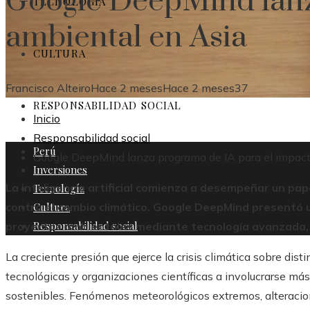
Google DeepMind lanz
TECNOLOGÍA
ambiental en Asia
CULTURA
Francisco Alteiro
Hace 2 meses
Hace 2 meses
37
RESPONSABILIDAD SOCIAL
Inicio
Responsabilidad social
Perú
Google DeepMind lanza programa de IA para el impact
Inversiones
La inteligencia artificial comienza a desempeñar un pa
Tecnología
Cultura
contra el cambio climático. Google DeepMind presentó u
Responsabilidad social
proyectos ambientales mediante tecnología avanzada, 
La creciente presión que ejerce la crisis climática sobre di
tecnológicas y organizaciones científicas a involucrarse m
sostenibles. Fenómenos meteorológicos extremos, alteracion