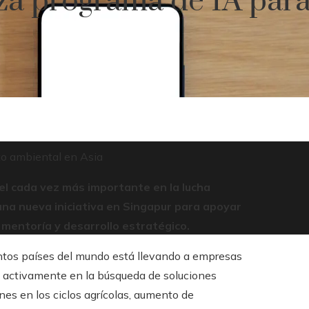
a programa de IA para
o ambiental en Asia
pel cada vez más importante en la lucha
na nueva iniciativa en Singapur para apoyar
mentoría y desarrollo estratégico.
stintos países del mundo está llevando a empresas
ás activamente en la búsqueda de soluciones
es en los ciclos agrícolas, aumento de