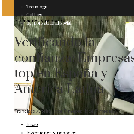
Tecnología
Cultura
Inversiones y negocios
Responsabilidad social
Verificando la
confianza: Empresa
top en España y
América Latina
Francisco Alteiro
Hace 7 meses
Hace 7 meses
90
Inicio
Inversiones y negocios