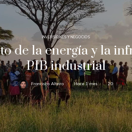
INVERSIONES Y NEGOCIOS
o de la energía y la inf
PIB industrial
Francisco Alteiro
Hace 1 mes
20