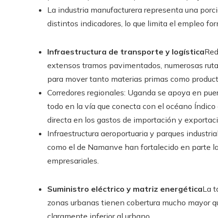
La industria manufacturera representa una porc
distintos indicadores, lo que limita el empleo fo
Infraestructura de transporte y logística
Red
extensos tramos pavimentados, numerosas rutas 
para mover tanto materias primas como producto
Corredores regionales: Uganda se apoya en puert
todo en la vía que conecta con el océano Índic
directa en los gastos de importación y exportac
Infraestructura aeroportuaria y parques industri
como el de Namanve han fortalecido en parte la
empresariales.
Suministro eléctrico y matriz energética
La t
zonas urbanas tienen cobertura mucho mayor que 
claramente inferior al urbano.