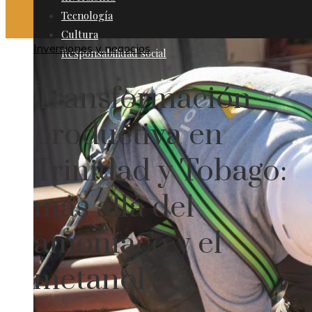
Tecnología
Cultura
Inversiones y negocios
Responsabilidad social
Transformación
productiva en
Trinidad y Tobago:
más allá del
amoníaco y el
metanol