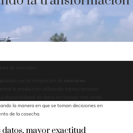
ndo la transformación 
tura de precisión
mpulsada por la integración de
sensores
entar la producción utilizando menos recursos,
La disponibilidad de datos en tiempo real, unida
mando la manera en que se toman decisiones en
ento de la cosecha.
 datos, mayor exactitud