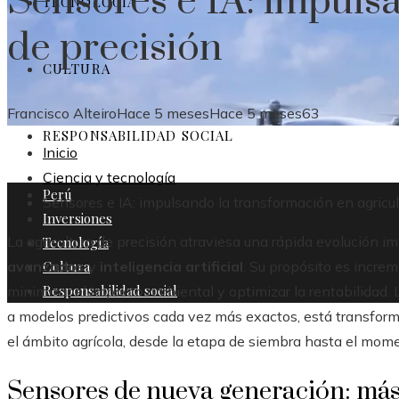
Sensores e IA: impulsa
TECNOLOGÍA
de precisión
CULTURA
Francisco Alteiro
Hace 5 meses
Hace 5 meses
63
RESPONSABILIDAD SOCIAL
Inicio
Ciencia y tecnología
Perú
Sensores e IA: impulsando la transformación en agricul
Inversiones
La agricultura de precisión atraviesa una rápida evolución i
Tecnología
Cultura
avanzados
y
inteligencia artificial
. Su propósito es increm
Responsabilidad social
minimizar el impacto ambiental y optimizar la rentabilidad. 
a modelos predictivos cada vez más exactos, está transfor
el ámbito agrícola, desde la etapa de siembra hasta el mom
Sensores de nueva generación: más