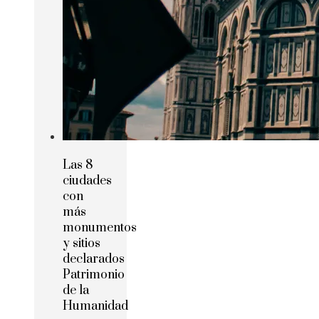
Las 8
ciudades
con
más
monumentos
y sitios
declarados
Patrimonio
de la
Humanidad