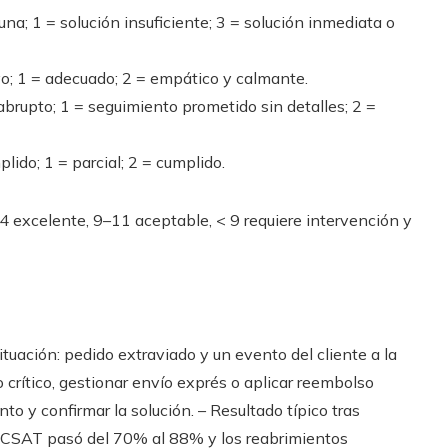
na; 1 = solución insuficiente; 3 = solución inmediata o
vo; 1 = adecuado; 2 = empático y calmante.
abrupto; 1 = seguimiento prometido sin detalles; 2 =
lido; 1 = parcial; 2 = cumplido.
 excelente, 9–11 aceptable, < 9 requiere intervención y
ituación: pedido extraviado y un evento del cliente a la
o crítico, gestionar envío exprés o aplicar reembolso
to y confirmar la solución. – Resultado típico tras
l CSAT pasó del 70% al 88% y los reabrimientos