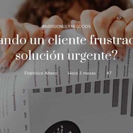
INVERSIONES Y NEGOCIOS
ndo un cliente frustra
solución urgente?
Francisco Alteiro
Hace 3 meses
47