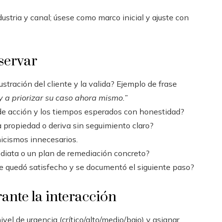
stria y canal; úsese como marco inicial y ajuste con
servar
stración del cliente y la valida? Ejemplo de frase
oy a priorizar su caso ahora mismo.”
 de acción y los tiempos esperados con honestidad?
 propiedad o deriva sin seguimiento claro?
nicismos innecesarios.
diata o un plan de remediación concreto?
nte quedó satisfecho y se documentó el siguiente paso?
ante la interacción
el de urgencia (crítico/alto/medio/bajo) y asignar