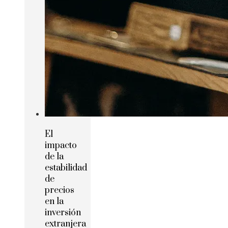
El
impacto
de la
estabilidad
de
precios
en la
inversión
extranjera