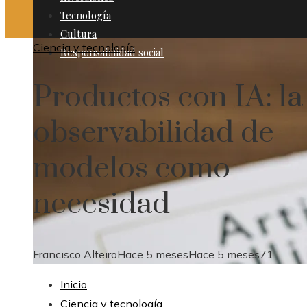
Tecnología
Cultura
Ciencia y tecnología
Responsabilidad social
Productos con IA: la
observabilidad de
modelos como
necesidad
Francisco Alteiro
Hace 5 meses
Hace 5 meses
71
Inicio
Ciencia y tecnología