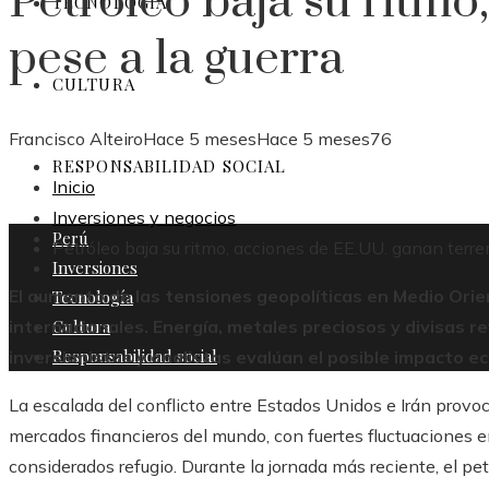
Petróleo baja su ritmo
TECNOLOGÍA
pese a la guerra
CULTURA
Francisco Alteiro
Hace 5 meses
Hace 5 meses
76
RESPONSABILIDAD SOCIAL
Inicio
Inversiones y negocios
Perú
Petróleo baja su ritmo, acciones de EE.UU. ganan terre
Inversiones
El aumento de las tensiones geopolíticas en Medio Orien
Tecnología
Cultura
internacionales. Energía, metales preciosos y divisas r
Responsabilidad social
inversionistas y analistas evalúan el posible impacto ec
La escalada del conflicto entre Estados Unidos e Irán prov
mercados financieros del mundo, con fuertes fluctuaciones e
considerados refugio. Durante la jornada más reciente, el pet