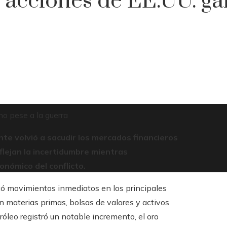
, acciones de EE.UU. g
no pese a la guerra
te volvió a sacudir los mercados financieros
eflejan la incertidumbre mientras
onómico del conflicto.
ocó movimientos inmediatos en los principales
n materias primas, bolsas de valores y activos
róleo registró un notable incremento, el oro