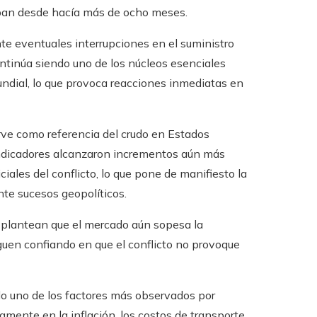
ban desde hacía más de ocho meses.
nte eventuales interrupciones en el suministro
ntinúa siendo uno de los núcleos esenciales
undial, lo que provoca reacciones inmediatas en
rve como referencia del crudo en Estados
indicadores alcanzaron incrementos aún más
ciales del conflicto, lo que pone de manifiesto la
nte sucesos geopolíticos.
es plantean que el mercado aún sopesa la
guen confiando en que el conflicto no provoque
do uno de los factores más observados por
tamente en la inflación, los costos de transporte