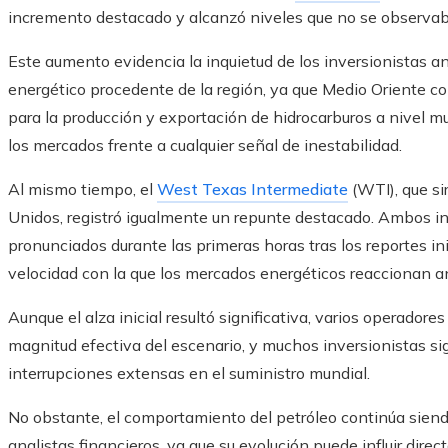
incremento destacado y alcanzó niveles que no se observa
Este aumento evidencia la inquietud de los inversionistas a
energético procedente de la región, ya que Medio Oriente co
para la producción y exportación de hidrocarburos a nivel m
los mercados frente a cualquier señal de inestabilidad.
Al mismo tiempo, el
West Texas Intermediate
(WTI), que si
Unidos, registró igualmente un repunte destacado. Ambos 
pronunciados durante las primeras horas tras los reportes ini
velocidad con la que los mercados energéticos reaccionan a
Aunque el alza inicial resultó significativa, varios operador
magnitud efectiva del escenario, y muchos inversionistas si
interrupciones extensas en el suministro mundial.
No obstante, el comportamiento del petróleo continúa sien
analistas financieros, ya que su evolución puede influir direc