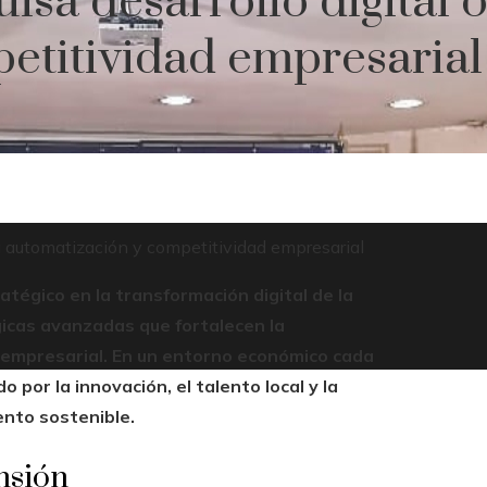
lsa desarrollo digital 
etitividad empresarial
 a automatización y competitividad empresarial
tégico en la transformación digital de la
gicas avanzadas que fortalecen la
 empresarial. En un entorno económico cada
 por la innovación, el talento local y la
ento sostenible.
nsión