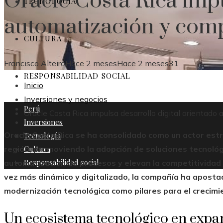
Oracle Costa Rica impu
TECNOLOGÍA
automatización y comp
CULTURA
Francisco Alteiro
Hace 2 meses
Hace 2 meses
31
RESPONSABILIDAD SOCIAL
Inicio
Inversiones y negocios
Perú
Oracle Costa Rica impulsa desarrollo digital orientado
Inversiones
Oracle Costa Rica se ha consolidado como un actor estra
Tecnología
Cultura
región, promoviendo la adopción de soluciones tecnoló
Responsabilidad social
automatización de procesos y elevan la competitividad
vez más dinámico y digitalizado, la compañía ha apostado
modernización tecnológica como pilares para el crecimi
Un ecosistema tecnológico en expa