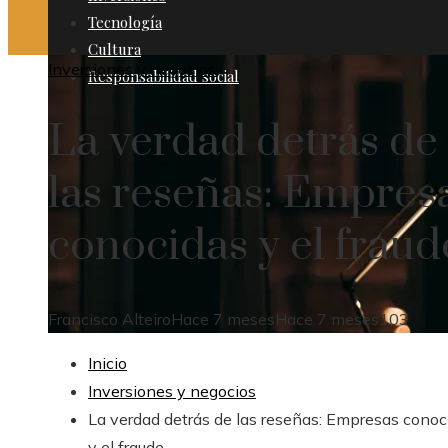
Tecnología
Cultura
Inversiones y negocios
Responsabilidad social
La verdad detrás de
las reseñas: Empres
conocidas y el fraud
Francisco Alteiro
Hace 7 meses
Hace 7 meses
103
Inicio
Inversiones y negocios
La verdad detrás de las reseñas: Empresas conoc
y el fraude