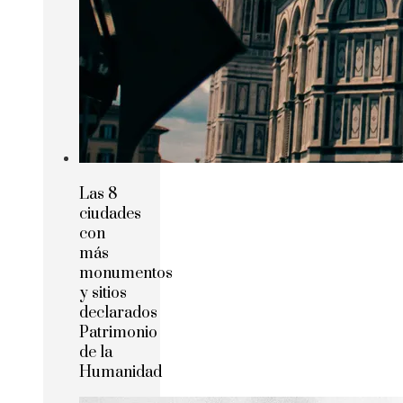
Las 8
ciudades
con
más
monumentos
y sitios
declarados
Patrimonio
de la
Humanidad