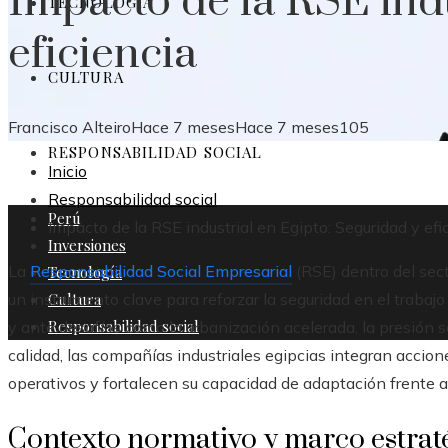
Impacto de la RSE indu
TECNOLOGÍA
eficiencia
CULTURA
Francisco Alteiro
Hace 7 meses
Hace 7 meses
105
RESPONSABILIDAD SOCIAL
Inicio
Responsabilidad social
Perú
Impacto de la RSE industrial en Egipto: Seguridad y efi
Inversiones
La
Responsabilidad Social Empresarial
(RSE) dentro del sect
Tecnología
Cultura
un instrumento clave para reforzar la seguridad en el trabajo
Responsabilidad social
y ante desafíos como la urbanización acelerada, la presión 
calidad, las compañías industriales egipcias integran accio
operativos y fortalecen su capacidad de adaptación frente
Contexto normativo y marco estrat