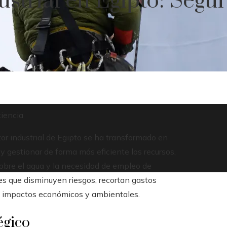
strial en Egipto: Segu
ciencia
or industrial de Egipto se ha transformado en
 y gestionar de forma más eficiente los recursos,
sobre el agua y la necesidad de empleo de
nes que disminuyen riesgos, recortan gastos
 a impactos económicos y ambientales.
égico