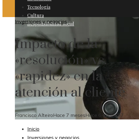
Tecnología
Cultura
Inversiones y negocios
Responsabilidad social
Impacto de la
«resolución» vs.
«rapidez» en la
atención al cliente
Francisco Alteiro
Hace 7 meses
Hace 6 meses
97
Inicio
Inversiones y negocios