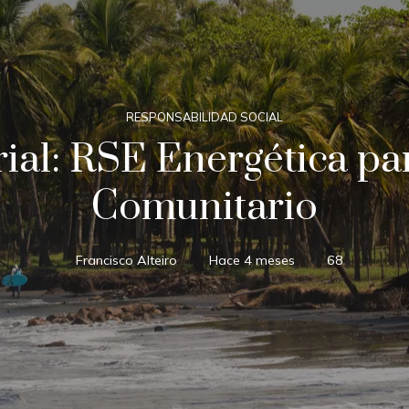
RESPONSABILIDAD SOCIAL
ial: RSE Energética par
Comunitario
Francisco Alteiro
Hace 4 meses
68