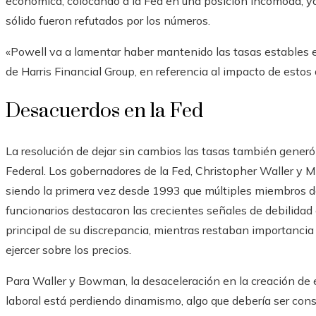
económica, colocando a la Fed en una posición incómoda, ya
sólido fueron refutados por los números.
«Powell va a lamentar haber mantenido las tasas estables 
de Harris Financial Group, en referencia al impacto de estos 
Desacuerdos en la Fed
La resolución de dejar sin cambios las tasas también gener
Federal. Los gobernadores de la Fed, Christopher Waller y
siendo la primera vez desde 1993 que múltiples miembros de
funcionarios destacaron las crecientes señales de debilida
principal de su discrepancia, mientras restaban importancia
ejercer sobre los precios.
Para Waller y Bowman, la desaceleración en la creación de 
laboral está perdiendo dinamismo, algo que debería ser cons