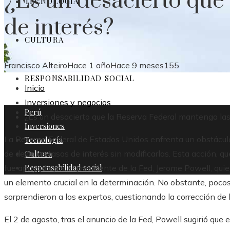
¿Es un desacierto que 
TECNOLOGÍA
de interés?
CULTURA
Francisco Alteiro
Hace 1 año
Hace 9 meses
155
RESPONSABILIDAD SOCIAL
Inicio
Inversiones y negocios
Perú
¿Es un desacierto que la Reserva Federal mantenga las
Inversiones
La Reserva Federal de Estados Unidos enfrenta un obstáculo
Tecnología
Cultura
de dejar las tasas de interés sin modificarlas. Esta acción,
Responsabilidad social
fue apoyada por el presidente de la Fed, Jerome Powell, quie
un elemento crucial en la determinación. No obstante, pocos
sorprendieron a los expertos, cuestionando la corrección de 
El 2 de agosto, tras el anuncio de la Fed, Powell sugirió que