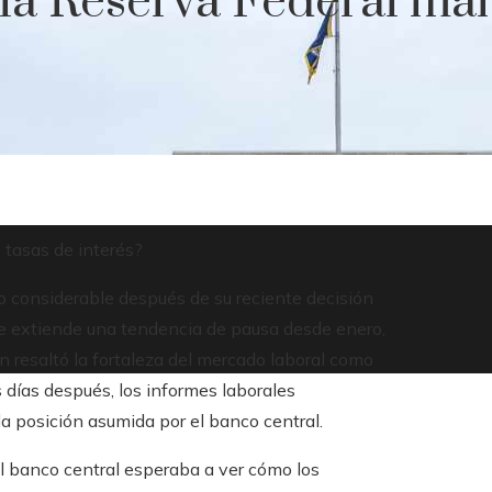
la Reserva Federal man
 tasas de interés?
 considerable después de su reciente decisión
 que extiende una tendencia de pausa desde enero,
n resaltó la fortaleza del mercado laboral como
 días después, los informes laborales
la posición asumida por el banco central.
 el banco central esperaba a ver cómo los