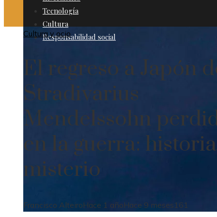
Tecnología
Cultura
Cultura y ocio
Responsabilidad social
El regreso a Japón d
Stradivarius
Mendelssohn perdi
en la guerra: historia
misterio
Francisco Alteiro
Hace 1 año
Hace 9 meses
161