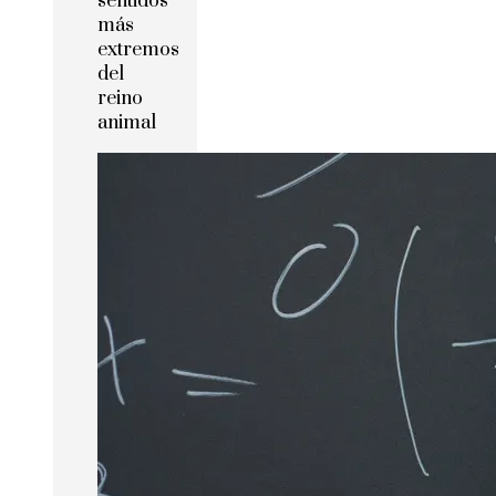
sentidos
más
extremos
del
reino
animal