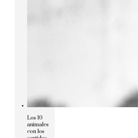
Los 10
animales
con los