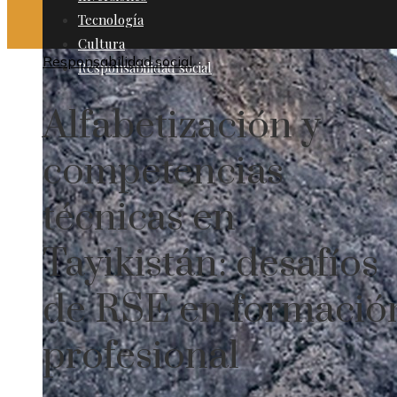
Tecnología
Cultura
Responsabilidad social
Responsabilidad social
Alfabetización y
competencias
técnicas en
Tayikistán: desafíos
de RSE en formació
profesional