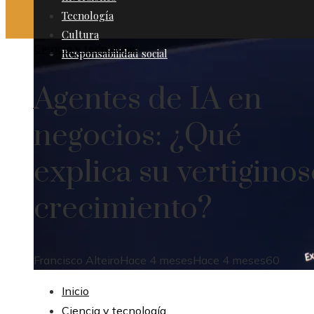
Tecnología
Cultura
Ciencia y tecnología
Responsabilidad social
Agentes de IA en
negocios: ¿Qué
explica su vertigino
crecimiento?
Francisco Alteiro
Hace 4 meses
Hace 4 meses
60
Inicio
Ciencia y tecnología