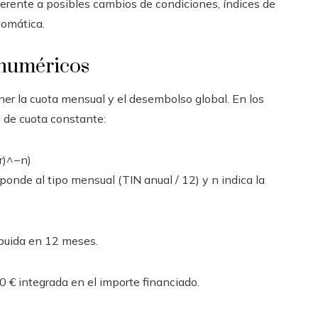
erente a posibles cambios de condiciones, índices de
tomática.
 numéricos
ener la cuota mensual y el desembolso global. En los
a de cuota constante:
 r)^−n)
sponde al tipo mensual (TIN anual / 12) y n indica la
ibuida en 12 meses.
0 € integrada en el importe financiado.