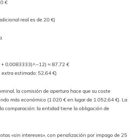
20 €
dicional real es de 20 €)
a.
1 + 0,0083333)^−12) ≈ 87,72 €
e extra estimado: 52,64 €)
ominal, la comisión de apertura hace que su coste
iendo más económico (1.020 € en lugar de 1.052,64 €). La
la comparación: la entidad tiene la obligación de
otas «sin intereses», con penalización por impago de 25